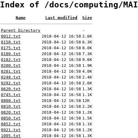
Index of /docs/computing/MAI
Name
Last modified
Size
Parent Directory
-
0012.txt
2018-04-12 16:58
2.6K
0150.txt
2018-04-12 16:58
6.3K
0175.txt
2018-04-12 16:58
8.0K
0180.txt
2018-04-12 16:58
7.3K
0182.txt
2018-04-12 16:58
9.6K
0200.txt
2018-04-12 16:58
1.9K
0201.txt
2018-04-12 16:58
4.0K
0248.txt
2018-04-12 16:58
2.4K
0292.txt
2018-04-12 16:58
2.6K
0620.txt
2018-04-12 16:58
1.3K
0745.txt
2018-04-12 16:58
1.1K
0800.txt
2018-04-12 16:58
12K
0810.txt
2018-04-12 16:58
2.2K
0820.txt
2018-04-12 16:58
1.2K
0850.txt
2018-04-12 16:58
1.5K
0852.txt
2018-04-12 16:58
1.1K
0921.txt
2018-04-12 16:58
1.2K
1005.txt
2018-04-12 16:58
1.3K