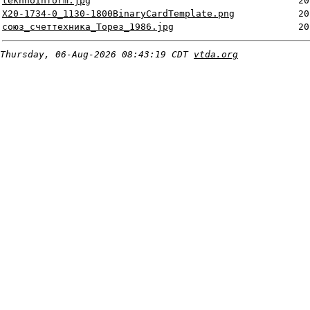
tekhnoinform.jpg
20
X20-1734-0_1130-1800BinaryCardTemplate.png
20
союз_счеттехника_Торез_1986.jpg
20
Thursday, 06-Aug-2026 08:43:19 CDT
vtda.org