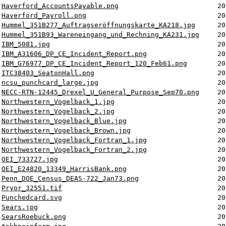
Haverford_AccountsPayable.png
20
Haverford_Payroll.png
20
Hummel_351B277_Auftragseröffnungskarte_KA218.jpg
20
Hummel_351B93_Wareneingang_und_Rechning_KA231.jpg
20
IBM_5081.jpg
20
IBM_A31606_DP_CE_Incident_Report.png
20
IBM_G76977_DP_CE_Incident_Report_120_Feb61.png
20
ITC38403_SeatonHall.png
20
ncsu_punchcard_large.jpg
20
NECC-RTN-12445_Drexel_U_General_Purpose_Sep70.png
20
Northwestern_Vogelback_1.jpg
20
Northwestern_Vogelback_2.jpg
20
Northwestern_Vogelback_Blue.jpg
20
Northwestern_Vogelback_Brown.jpg
20
Northwestern_Vogelback_Fortran_1.jpg
20
Northwestern_Vogelback_Fortran_2.jpg
20
OEI_733727.jpg
20
OEI_E24820_13349_HarrisBank.png
20
Penn_DOE_Census_DEAS-722_Jan73.png
20
Pryor_32551.tif
20
Punchedcard.svg
20
Sears.jpg
20
SearsRoebuck.png
20