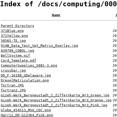
Index of /docs/computing/000
Name
Parent Directory
371Blue.png
20
371Yellow.png
20
50565-TE.jpg
20
914B_Data_Test_Set_Matrix_Overlay.jpg
20
A39799_COBOL.jpg
20
BellSystem.gif
20
Card_Template.pdf
20
ComputerSupplies_5081-3.png
20
crossbar.jpg
20
DD_F-16188_UDelaware.jpg
20
DrexelMatriculation.png
20
fortran.JPG
20
fortran2.JPG
20
Gizeh-Werk_Bergneustadt_I_Ziffernkarte_Nr3_Green.jpg
20
Gizeh-Werk_Bergneustadt_I_Ziffernkarte_Nr3_Orange.jpg
20
Gizeh-Werk_Bergneustadt_I_Ziffernkarte_Nr3_Pink.jpg
20
Globe_454513_MSU_CDC.png
20
Harris_DD-G12364_Pink.png
20